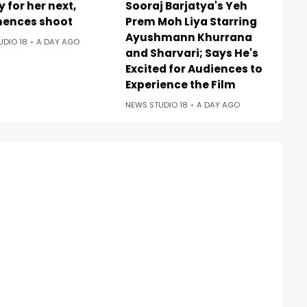
ly for her next,
Sooraj Barjatya's Yeh
ences shoot
Prem Moh Liya Starring
Ayushmann Khurrana
UDIO 18
A DAY AGO
and Sharvari; Says He's
Excited for Audiences to
Experience the Film
NEWS STUDIO 18
A DAY AGO