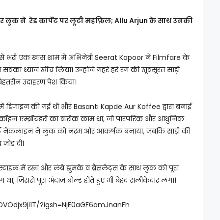
ुक ने रेड कार्पेट पर लूटी महफ़िल; Allu Arjun के साथ उनकी
े भरी एक खास शाम में अभिनेत्री Seerat Kapoor ने Filmfare के
 सबका ध्यान खींच लिया। उन्होंने गहरे हरे रंग की खूबसूरत साड़ी
ेहतरीन उदाहरण पेश किया।
 में डिजाइन की गई थी और Basanti Kapde Aur Koffee द्वारा बनाई
और कॉइन एम्ब्रॉयडरी का बारीक काम था, जो पारंपरिक और आधुनिक
टहार्ट नेकलाइन ने लुक को नरम और आकर्षक बनाया, जबकि साड़ी की
 जोड़ दी।
स्टाइल में रखा और लंबे झुमके व ब्रैसलेट्स के साथ लुक को पूरा
ा, जिससे पूरा अंदाज़ बोल्ड होते हुए भी बेहद सलीकेदार लगा।
DVOdjx9jI1T/?igsh=NjE0aGF6amJnanFh