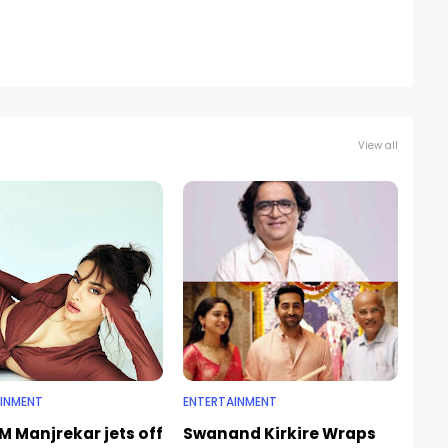
View all
INMENT
ENTERTAINMENT
M Manjrekar jets off
Swanand Kirkire Wraps