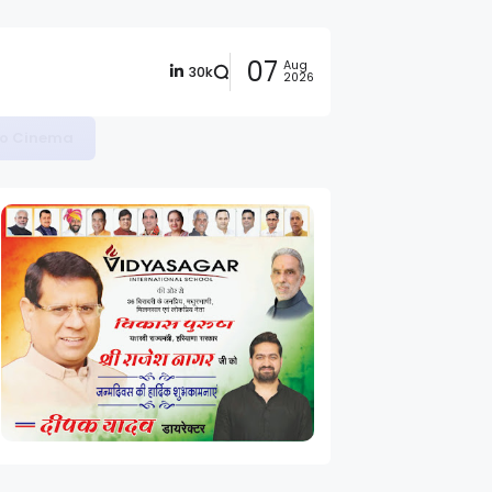
07
Aug
30k
2026