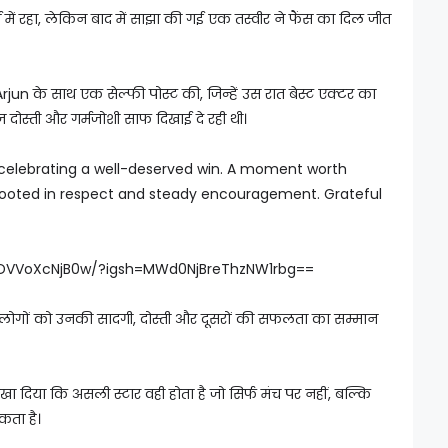
ा में रहा, लेकिन बाद में साझा की गई एक तस्वीर ने फैंस का दिल जीत
rjun के साथ एक सेल्फी पोस्ट की, जिन्हें उस रात बेस्ट एक्टर का
हज दोस्ती और गर्मजोशी साफ दिखाई दे रही थी।
ll celebrating a well-deserved win. A moment worth
rooted in respect and steady encouragement. Grateful
/DVVoXcNjB0w/?igsh=MWd0NjBreThzNW1rbg==
। लोगों को उनकी सादगी, दोस्ती और दूसरों की सफलता का सम्मान
 दिया कि असली स्टार वही होता है जो सिर्फ मंच पर नहीं, बल्कि
कता है।