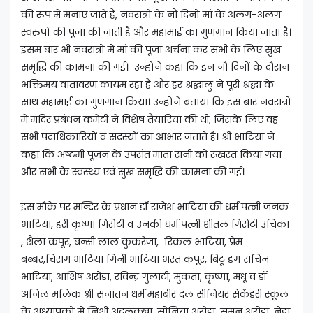
की रुप में मनाए जाते है, नवरात्रों के नौ दिनों मां के अलग-अलग
स्वरुपों की पूजा की जाती है और महामाई का गुणगान किया जाता है।
इसम बार भी नवरात्रों में मां की पूजा अर्चना कर सभी के लिए सुख
समृद्धि की कामना की गई। उन्होंने कहा कि इन नौ दिनों के दौरान
भक्तिमय वातावरण कायम रहा है और हर श्रद्धालु ने पूरी श्रद्धा के
साथ महामाई का गुणगान किया। उन्होंने बताया कि इस बार नवरात्रों
में मंदिर प्रबंधन कमेटी ने विशेष तैयारियां की थी, जिसके लिए वह
सभी पदाधिकारियों व सदस्यों का आभार जताते है। श्री भाटिया ने
कहा कि अष्टमी पूजन के उपरांत माता रानी को रूखस्त किया गया
और सभी के स्वस्थ्य एवं सुख समृद्धि की कामना की गई।
इस मौके पर मन्दिर के प्रधान डॉ राजेश भाटिया की धर्म पत्नी जनक
भाटिया, हरी कृष्णा गिरोटी व उनकी घर्म पत्नी शीतल गिरोटी उचिका
, शैला कपूर, बन्सी लाल कुकरेजा, रिंकल भाटिया, प्रेम
बब्बर,चिराग भाटिया गिनी भाटिया भरत कपूर, बिटू डंग सचिन
भाटिया, आशिष अरोड़ा, रविन्द्र गुलाटी, मुकता, कृष्णा, मधू व डॉ
अनिल मलिक श्री सनातन धर्म महाबीर दल सीनियर सेकेंडरी स्कूल
के अध्यापकों में निशी अदलक्खा, सोनिया अरोड़ा, सुमन अरोड़ा, नेहा