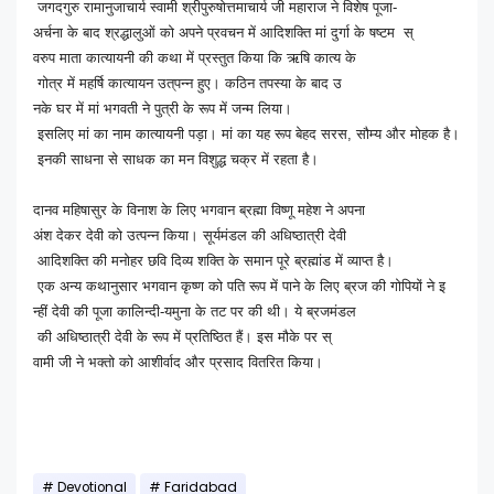
जगदगुरु
रामानुजाचार्य
स्वामी
श्रीपुरुषोत्तमाचार्य
जी
महाराज
ने
विशेष
पूजा
-
अर्चना
के
बाद
श्र
द्धालुओं
को
अपने
प्रवचन
में
आदि
शक्ति
मां
दुर्गा
के
षष्टम
स्
वरुप
माता
कात्यायनी
की
कथा
में
प्रस्तुत
किया
कि
ऋषि
कात्य
के
गोत्र
में
महर्षि
कात्यायन
उत्
पन्न
हुए।
कठिन
तपस्या
के
बाद
उ
नके
घर
में
मां
भगवती
ने
पुत्री
के
रूप
में
जन्म
लिया।
इसलिए
मां
का
नाम
कात्यायनी
पड़ा।
मां
का
यह
रूप
बेहद
सरस
,
सौम्य
और
मोहक
है।
इनकी
साधना
से
साधक
का
मन
विशुद्ध
चक्र
में
रहता
है।
दानव
महिषासुर
के
विनाश
के
लिए
भगवा
न
ब्रह्मा
विष्णू
महेश
ने
अपना
अंश
देकर
देवी
को
उत्पन्न
किया।
सूर्यमंडल
की
अधिष्ठात्री
देवी
आदिशक्ति
की
मनोहर
छवि
दिव्य
श
क्ति
के
समान
पूरे
ब्रह्मांड
में
व्याप्त
है।
एक
अन्य
कथानुसार
भगवान
कृष्ण
को
पति
रूप
में
पा
ने
के
लिए
ब्रज
की
गोपियों
ने
इ
न्हीं
देवी
की
पूजा
कालिन्दी
-
यमु
ना
के
तट
पर
की
थी।
ये
ब्रजमंडल
की
अधिष्ठात्री
देवी
के
रूप
में
प्रतिष्ठित
हैं।
इस
मौके
पर
स्
वामी
जी
ने
भक्तो
को
आशीर्वाद
औ
र
प्रसाद
वितरित
किया।
Devotional
Faridabad