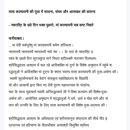
माता
कात्यायनी
की
पूजा
में
सा
धना
,
संयम
और
आत्मबल
की
कामना
-
नवरात्रि
के
छठे
दिन
भक्त
पुका
रे
,
मां
कात्यायनी
सब
कष्ट
निवा
रे
फरीदाबाद।
...
या
देवी
सर्वभूतेषु
मां
कात्
यायनी
रूपेण
संस्थिता।
नमस्तस्यै
नमस्तस्यै
नमस्तस्यै
नमो
नम
:
।।
के
भाव
से
नवरात्रि
उ
त्सव
के
छठवें
दिन
सूरजकुंड
मा
र्ग
स्थित
श्रीलक्ष्मी
नारायण
दि
व्यधाम
-
श्रीसिद्धदाता
आश्रम
में
चल
रहे
आदिशक्ति
मां
दुर्गा
के
विशेष
अनुष्ठान
में
पहुंचे
श्
रद्धालुओं
ने
आदिशक्ति
मां
दुर्
गा
के
षष्टम
स्वरुप
माता
कात्या
यनी
की
पूजा
-
अर्चना
की।
स्वामी
सुदर्शनाचार्य
वेद
वेदांग
संस्
कृत
महाविद्यालय
के
विद्यार्थि
यों
और
आचार्यो
द्वारा
किए
गए
दे
वी
पुराण
महाभागवत
के
मंत्रोच्
चार
के
साथ
युवाचार्य
स्वामी
अनि
रुद्धाचार्य
जी
ने
विश्व
कल्याण
की
विशेष
-
पूजा
-
अर्चना
की।
आयो
जित
अनुष्ठान
में
श्रद्धालुओं
ने
धर्म
,
अर्थ
व
मोक्ष
पाने
और
सं
तान
की
उन्नति
के
लिए
के
लिए
मा
ता
कात्यायनी
की
विशेष
पूजा
-
अर्
चना
की।
श्रीसिद्धदाता
आश्रम
के
अधिष्ठाता
एवं
श्रीरा
मानुज
संप्रदाय
की
तीर्थ
पीठ
इं
द्रप्रस्थ
एवं
हरियाणा
के
पीठा
धीश्वर
अनंतश्री
विभूषित
श्रीमद