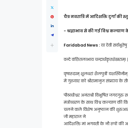
चैत्र नवरात्रि में आदिशक्ति दुर्गा की स्
- श्रद्धाभाव से की गई विश्व कल्याण 
Faridabad News :
या देवी सर्वभूतेष
वन्दे वंछितलाभाय चन्द्रार्धकृतशेखराम्। 
वृषारूढाम् शूलधरां शैलपुत्रीं यशस्विनीम्
में गुरुवार को श्रीरामानुज संप्रदाय के ती
पीठाधीश्वर अनंतश्री विभूषित जगदगुरु स्वा
मंत्रोच्चरण के साथ विश्व कल्याण की व
चलने वाले विशेष अनुष्ठान की शुरुआत वि
जी महाराज ने
आदिशक्ति मां भगवती के नौ रूपों की 