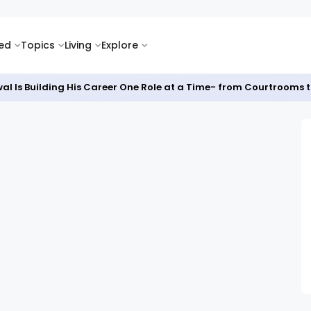
ked
Topics
Living
Explore
al Is Building His Career One Role at a Time- from Courtrooms