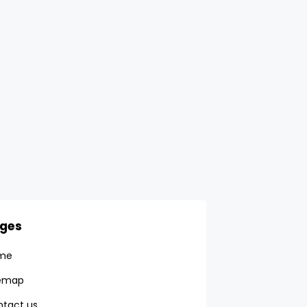
ges
me
temap
tact us