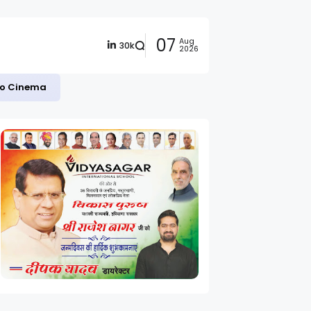
07
Aug
30k
2026
 to Cinema