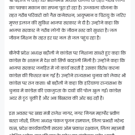
श्री बड़ौली ने कहा कि प्रधानमंत्री आवास योजना के तहत गरीब लोगों
का पक्का मकान का सपना पूरा हो रहा है। उज्जवला योजना के
तहत गरीब परिवारों को गैस कनेक्शन, आयुष्मान व चिरायु के जरिए
मुफ्त इलाज की सुविधा भाजपा सरकार ने दी है। उन्होंने कहा कि
भाजपा सरकार ने गरीब लोगों के जीवन स्तर को सुधारा है। जल
जीवन मिशन के तहत हर घर नल से जल पहुंच रहा है।
बीजेपी प्रदेश अध्यक्ष बड़ौली ने कांग्रेस पर निशाना साधते हुए कहा कि
कांग्रेस के शासन में देश को सिर्फ बदहाली मिली है। उन्होंने कहा कि
भाजपा सरकार जनहित में जो कार्य करती है उसका विरोध करना
कांग्रेस की फितरत बन गई है। उन्होंने राज्यसभा चुनाव को लेकर भी
कांग्रेस पर तंज कसा। श्री बड़ौली ने कहा कि हरियाणा राज्यसभा के
चुनाव में कांग्रेस की एकजुटता के दावों की पोल खुल गई। कांग्रेस
अंदर से टूट चुकी है और अब बिखराव की ओर बढ़ रही है।
इस अवसर पर खाद्य मंत्री राजेश नागर, नगर निगम महापौर प्रवीण
बतरा जोशी, ज़िला अध्यक्ष पंकज पूजन रामपाल, ज़िला प्रभारी नरेन्द्र
वत्स, प्रदेश कार्यकारिणी सदस्य ओम प्रकाश रक्षवाल, ज़िला महामंत्री