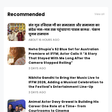
Recommended
View all
संत गुरु रविदास जी का समरसता और समानता का
संदेश जन-जन तक पहुंचाएगा पावन कलश : पंकज
पूजन रामपाल
ABOUT 16 HOURS AGO
Neha Dhupia's 52 Blue Set for Australian
Premiere at IFFM; Actor Calls It “A Story
That Stayed With Me Long After the
Camera Stopped Rolling”
3 DAYS AGO
Nikhita Gandhi to Bring Her Music Live to
IFFM 2026, Adding a Musical Celebration to
the Festival's Entertainment Line-Up
3 DAYS AGO
Animal Actor Davy Grewal Is Building His
Career One Role at a Time- from
Courtrooms to Cinema