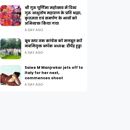
श्री गुरु पूर्णिमा महोत्सव में दिव्य
गुरु आशुतोष महाराज के प्रति श्रद्धा,
कृतज्ञता एवं समर्पण के भावों को
अभिव्यक्त किया गया
A DAY AGO
बूथ स्तर तक कांग्रेस को मजबूत करें
नवनियुक्त ब्लॉक अध्यक्ष: दीपेंद्र हुड्डा
A DAY AGO
Saiee M Manjrekar jets off to
Italy for her next,
commences shoot
A DAY AGO