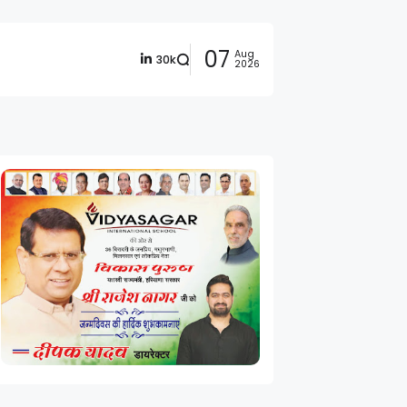
07
Aug
30k
2026