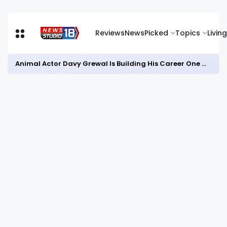
Reviews
News
Picked
Topics
Living
Animal Actor Davy Grewal Is Building His Career One Role at a Time- from Courtrooms to Cinema