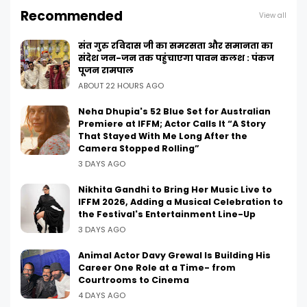
Recommended
View all
संत गुरु रविदास जी का समरसता और समानता का
संदेश जन-जन तक पहुंचाएगा पावन कलश : पंकज
पूजन रामपाल
ABOUT 22 HOURS AGO
Neha Dhupia's 52 Blue Set for Australian
Premiere at IFFM; Actor Calls It “A Story
That Stayed With Me Long After the
Camera Stopped Rolling”
3 DAYS AGO
Nikhita Gandhi to Bring Her Music Live to
IFFM 2026, Adding a Musical Celebration to
the Festival's Entertainment Line-Up
3 DAYS AGO
Animal Actor Davy Grewal Is Building His
Career One Role at a Time- from
Courtrooms to Cinema
4 DAYS AGO