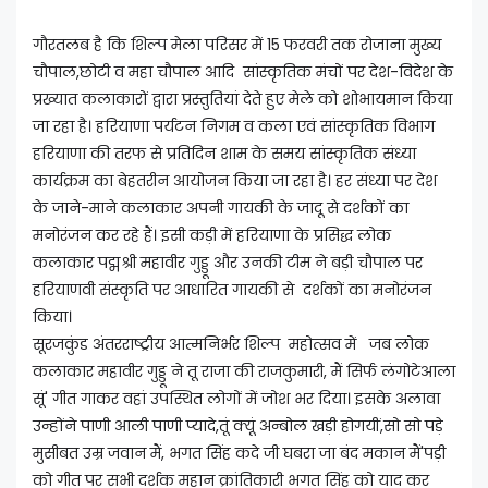
गौरतलब है कि शिल्प मेला परिसर में 15 फरवरी तक रोजाना मुख्य
चौपाल,छोटी व महा चौपाल आदि सांस्कृतिक मंचों पर देश-विदेश के
प्रख्यात कलाकारों द्वारा प्रस्तुतियां देते हुए मेले को शोभायमान किया
जा रहा है। हरियाणा पर्यटन निगम व कला एवं सांस्कृतिक विभाग
हरियाणा की तरफ से प्रतिदिन शाम के समय सांस्कृतिक संध्या
कार्यक्रम का बेहतरीन आयोजन किया जा रहा है। हर संध्या पर देश
के जाने-माने कलाकार अपनी गायकी के जादू से दर्शकों का
मनोरंजन कर रहे हैं। इसी कड़ी में हरियाणा के प्रसिद्ध लोक
कलाकार पद्मश्री महावीर गुड्डू और उनकी टीम ने बड़ी चौपाल पर
हरियाणवी संस्कृति पर आधारित गायकी से दर्शकों का मनोरंजन
किया।
सूरजकुंड अंतरराष्ट्रीय आत्मनिर्भर शिल्प महोत्सव में जब लोक
कलाकार महावीर गुड्डू ने तू राजा की राजकुमारी, मैं सिर्फ लंगोटेआला
सूं' गीत गाकर वहां उपस्थित लोगों में जोश भर दिया। इसके अलावा
उन्होंने पाणी आली पाणी प्यादे,तूं क्यूं अन्बोल खड़ी होगयीं,सो सो पड़े
मुसीबत उम्र जवान मैं, भगत सिंह कदे जी घबरा जा बंद मकान मैं'पड़ी
को गीत पर सभी दर्शक महान क्रांतिकारी भगत सिंह को याद कर