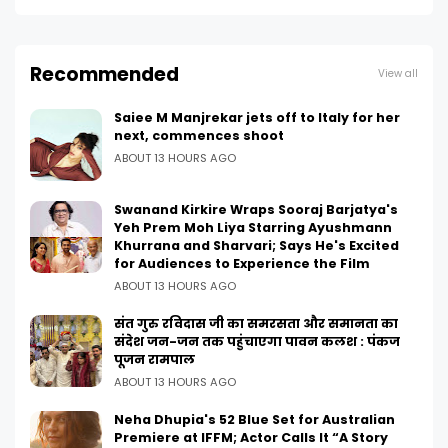
Recommended
View all
Saiee M Manjrekar jets off to Italy for her
next, commences shoot
ABOUT 13 HOURS AGO
Swanand Kirkire Wraps Sooraj Barjatya's
Yeh Prem Moh Liya Starring Ayushmann
Khurrana and Sharvari; Says He's Excited
for Audiences to Experience the Film
ABOUT 13 HOURS AGO
संत गुरु रविदास जी का समरसता और समानता का
संदेश जन-जन तक पहुंचाएगा पावन कलश : पंकज
पूजन रामपाल
ABOUT 13 HOURS AGO
Neha Dhupia's 52 Blue Set for Australian
Premiere at IFFM; Actor Calls It “A Story