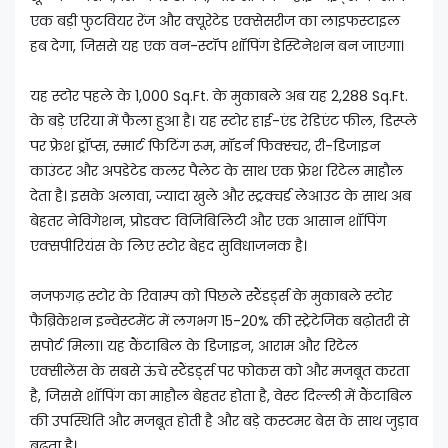
एक बड़ी फुटवियर रेंज और क्यूरेटेड एक्सेसरीज का लाइफस्टाइल
हब देगा, जिससे यह एक वन-स्टॉप शॉपिंग डेस्टिनेशन बन जाएगा।
यह स्टोर पहले के 1,000 Sq.Ft. के मुकाबले अब यह 2,288 Sq.Ft.
के बड़े एरिया में फैला हुआ है। यह स्टोर हाई-एंड रेडिएंट फील, डिस्प्ले
पर फ्रेश ड्रॉप्स, स्मार्ट फिटिंग रूम, मॉडर्न फिक्स्चर, री-डिजाइन
काउंटर और अपडेटेड कलर पैलेट के साथ एक फ्रेश रिटेल माहौल
देता है। इसके अलावा, ज्यादा खुले और स्ट्रक्चर्ड लेआउट के साथ अब
बेहतर नेविगेशन, प्रोडक्ट विजिबिलिटी और एक आसान शॉपिंग
एक्सपीरियंस के लिए स्टोर बेहद सुविधाजनक है।
नजफगढ़ स्टोर के रिवाम्प को पिछले स्टैंडर्ड्स के मुकाबले स्टोर
फैब्रिकेशन इन्वेस्टमेंट में लगभग 15-20% की स्ट्रेटेजिक बढ़ोतरी से
सपोर्ट मिला। यह कैंटाबिल के डिजाइन, आराम और रिटेल
एक्सीलेंस के सबसे ऊंचे स्टैंडर्ड्स पर फोकस को और मजबूत करता
है, जिससे शॉपिंग का माहौल बेहतर होता है, वेस्ट दिल्ली में कैंटाबिल
की उपस्थिति और मजबूत होती है और बड़े कस्टमर बेस के साथ जुड़ाव
बढ़ता है।