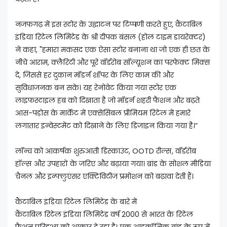
नजफगढ़ में इस स्टोर के उद्घाटन पर टिप्पणी करते हुए, कैंटाबिल
इंडिया रिटेल लिमिटेड के श्री दीपक बंसल (होल टाइम डायरेक्टर)
ने कहा, "हमारा मकसद एक ऐसा स्टोर बनाना था जो एक ही छत के
नीचे आराम, क्लैरिटी और पूरे वॉर्डरोब सॉल्यूशन का परफेक्ट मिक्स
दे, जिससे हर दुकान मॉडर्न शॉपर के लिए काम की और
सुविधाजनक बन सके। यह रेनोवेट किया गया स्टोर एक
लाइफस्टाइल हब को दिखाता है जो मॉडर्न शहरी फैशन और बढ़ते
आस-पड़ोस के मार्केट में एक्सेसिबल प्रीमियम रिटेल में हमारे
लगातार इन्वेस्टमेंट को दिखाने के लिए डिजाइन किया गया है।”
लॉन्च को आकर्षक शुरुआती डिस्काउंट, OOTD रील्स, वॉर्डरोब
हॉल्स और उपहारों के जरिए और बढ़ाया गया। ब्रांड के सोशल मीडिया
चैनल और इन्फ्लुएंसर एक्टिविटीज प्रमोशन को बढ़ावा देती हैं।
कैंटाबिल इंडिया रिटेल लिमिटेड के बारे में
कैंटाबिल रिटेल इंडिया लिमिटेड वर्ष 2000 से भारत के रिटेल