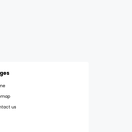
ges
me
temap
tact us