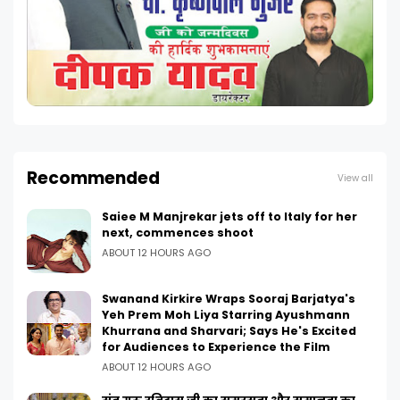
Recommended
View all
Saiee M Manjrekar jets off to Italy for her
next, commences shoot
ABOUT 12 HOURS AGO
Swanand Kirkire Wraps Sooraj Barjatya's
Yeh Prem Moh Liya Starring Ayushmann
Khurrana and Sharvari; Says He's Excited
for Audiences to Experience the Film
ABOUT 12 HOURS AGO