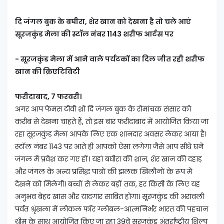
दि जंगल बुक के बघीरा, शेर खान को देखना है तो चले आएं
सूरजकुंड मेला की स्टॉल नंबर 1143 शरीफ आर्टस पर
- सूरजकुंड मेला में आने वाले पर्यटकों का दिल जीत रही शरीफ
खान की क्रिएटिविटी
फरीदाबाद, 7 फरवरी।
अगर आप फेमस टीवी शो दि जंगल बुक के रोमांचक संसार को
करीब से देखना चाहते हैं, तो इस बार फरीदाबाद में आयोजित किया जा
रहा सूरजकुंड मेला आपके लिए एक शानदार अवसर लेकर आया है।
स्टॉल नंबर 1143 पर आते ही आपको ऐसा लगेगा जैसे आप सीधे घने
जंगल में प्रवेश कर गए हों। यहां बघीरा की शान, शेर खान की दहाड़
और जंगल के अन्य प्रसिद्ध पात्रों की झलक खिलौनों के रूप में
देखने को मिलेगी। बच्चों से लेकर बड़ों तक, हर किसी के लिए यह
अनुभव बेहद खास और यादगार साबित होगा। सूरजकुंड की अरावली
पर्वत श्रृंखला में लोकल फॉर ग्लोबल-आत्मनिर्भर भारत की पहचान
थीम के साथ आयोजित किए जा रहा 39वें सूरजकुंड अंतर्राष्ट्रीय शिल्प