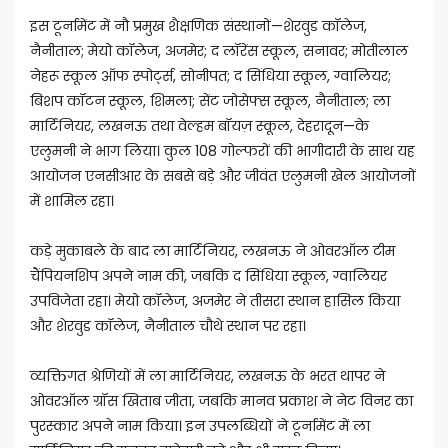
इस टूर्नामेंट में नौ प्रमुख शैक्षणिक संस्थानों—शेरवुड कॉलेज,
नैनीताल; मेयो कॉलेज, अजमेर; द लॉरेंस स्कूल, सनावर; मोतीलाल
नेहरू स्कूल ऑफ स्पोर्ट्स, सोनीपत; द सिंधिया स्कूल, ग्वालियर;
बिशप कॉटन स्कूल, शिमला; सेंट जोसेफ्स स्कूल, नैनीताल; ला
मार्टिनियर, लखनऊ तथा वेल्हम बॉयज़ स्कूल, देहरादून—के
एलुमनी ने भाग लिया। कुल 108 गोल्फरों की भागीदारी के साथ यह
आयोजन एनसीआर के सबसे बड़े और जीवंत एलुमनी खेल आयोजनों
में शामिल रहा।
कड़े मुकाबले के बाद ला मार्टिनियर, लखनऊ ने ओवरऑल टीम
चैंपियनशिप अपने नाम की, जबकि द सिंधिया स्कूल, ग्वालियर
उपविजेता रहा। मेयो कॉलेज, अजमेर ने तीसरा स्थान हासिल किया
और शेरवुड कॉलेज, नैनीताल चौथे स्थान पर रहा।
व्यक्तिगत श्रेणियों में ला मार्टिनियर, लखनऊ के भरत थापर ने
ओवरऑल ग्रॉस खिताब जीता, जबकि मानव प्रकाश ने नेट विनर का
पुरस्कार अपने नाम किया। इन उपलब्धियों ने टूर्नामेंट में ला