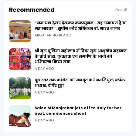
Recommended
View all
“रामायण ट्रेलर देखकर कन्फ्यूजन—यह रामायण है या
महाभारत?”: सुप्रीम कोर्ट अधिवक्ता डॉ. भारत नागर
ABOUT AN HOUR AGO
श्री गुरु पूर्णिमा महोत्सव में दिव्य गुरु आशुतोष महाराज
के प्रति श्रद्धा, कृतज्ञता एवं समर्पण के भावों को
अभिव्यक्त किया गया
A DAY AGO
बूथ स्तर तक कांग्रेस को मजबूत करें नवनियुक्त ब्लॉक
अध्यक्ष: दीपेंद्र हुड्डा
A DAY AGO
Saiee M Manjrekar jets off to Italy for her
next, commences shoot
A DAY AGO