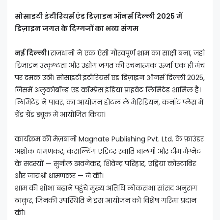
सोसाइटी इंटीरियर्स एंड डिज़ाइन ऑनर्स दिल्ली 2025 में
डिज़ाइन जगत के दिग्गजों का भव्य संगम
नई दिल्ली।
राजधानी ने एक ऐसी गौरवपूर्ण शाम का साक्षी बना, जहां
डिज़ाइन उत्कृष्टता और उद्योग जगत की रचनात्मक ऊर्जा एक ही मंच
पर दमक उठी। सोसाइटी इंटीरियर्स एंड डिज़ाइन ऑनर्स दिल्ली 2025,
जिसमें अलुकोबॉन्ड एंड कॉम्प्रेस इंडिया प्राइवेट लिमिटेड शामिल है।
लिमिटेड ने पावर, का आयोजन होटल ले मेरिडियन, कनॉट प्लेस में
ग्रैंड ग्रैंड ड्यूक में आयोजित किया।
कार्यक्रम की मेज़बानी Magnate Publishing Pvt. Ltd. के फ़ाउंडर
अशोक धामणकर, कंसल्टिंग एडिटर स्वाति बालगी और टीम मैग्नेट
के सदस्यों — सुनील खवनेकर, शिवेन्द्र परिहार, एंड्रिया कोस्टाबिर
और जायश्री धामणकर — ने की।
शाम की शोभा बढ़ाने पहुंचे मुख्य अतिथि लोकसभा सांसद अनुराग
ठाकुर, जिनकी उपस्थिति ने इस आयोजन को विशेष गरिमा प्रदान
की।