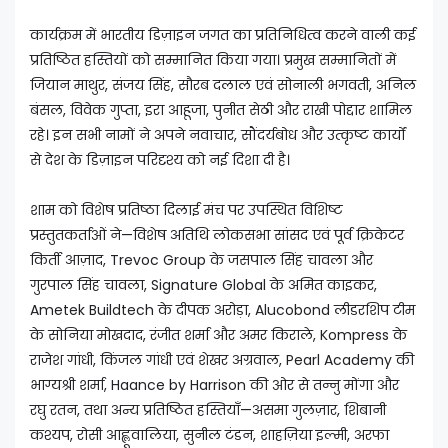
कार्यक्रम में भारतीय डिज़ाइन जगत का प्रतिनिधित्व करने वाली कई
प्रतिष्ठित हस्तियों को सम्मानित किया गया। प्रमुख सम्मानितों में
जियान माथुर, संजय सिंह, सौरब दलाल एवं सोनाली भगवती, अनिल
बंसल, विवेक गुप्ता, इरा आहूजा, पुनीत सेठी और राखी पोद्दार शामिल
रहे। इन सभी नामों ने अपने नवाचार, सौंदर्यबोध और उत्कृष्ट कार्यों
से देश के डिज़ाइन परिदृश्य को नई दिशा दी है।
शाम को विशेष प्रतिष्ठा दिलाई मंच पर उपस्थित विशिष्ट
प्रस्तुतकर्ताओं ने—विशेष अतिथि लोकसभा सांसद एवं पूर्व क्रिकेटर
किर्ती आज़ाद, Trevoc Group के जसपाल सिंह चावला और
गुरपाल सिंह चावला, Signature Global के अमित काइकर,
Ametek Buildtech के दीपक अरोड़ा, Alucobond लीडरशिप टीम
के सोनिया मोखदाद, रंजीत शर्मा और अमर किराले, Kompress के
राजेश गांधी, किंजल गांधी एवं शेखर अग्रवाल, Pearl Academy की
भाग्यश्री शर्मा, Haance by Harrison की ओर से तन्नु मोंगा और
रघु रतन, तथा अन्य प्रतिष्ठित हस्तियाँ—असमा गुलज़ार, शिबानी
कश्यप, रोसी आह्लूवालिया, सुनील टंडन, शाहज़िया इल्मी, अरफा