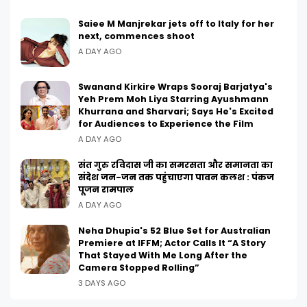
Saiee M Manjrekar jets off to Italy for her
next, commences shoot
A DAY AGO
Swanand Kirkire Wraps Sooraj Barjatya's
Yeh Prem Moh Liya Starring Ayushmann
Khurrana and Sharvari; Says He's Excited
for Audiences to Experience the Film
A DAY AGO
संत गुरु रविदास जी का समरसता और समानता का
संदेश जन-जन तक पहुंचाएगा पावन कलश : पंकज
पूजन रामपाल
A DAY AGO
Neha Dhupia's 52 Blue Set for Australian
Premiere at IFFM; Actor Calls It “A Story
That Stayed With Me Long After the
Camera Stopped Rolling”
3 DAYS AGO