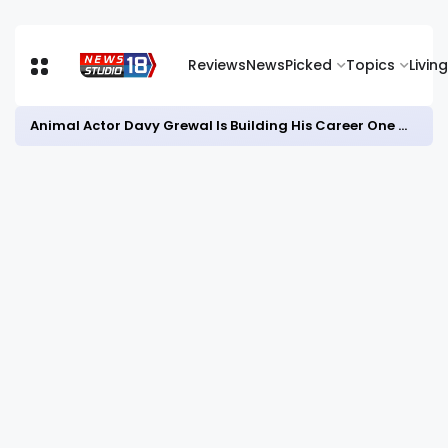
Reviews
News
Picked
Topics
Living
Animal Actor Davy Grewal Is Building His Career One Role at a Time- from Courtrooms to Cinema