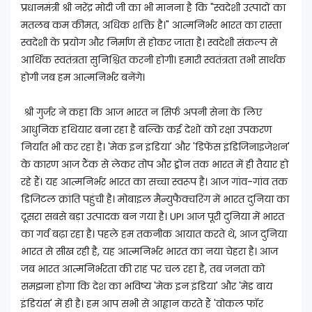
प्रधानमंत्री श्री नरेंद्र मोदी जी का भी मानना है कि "स्वदेशी उत्पादों का
मतलब कम कीमत, अधिक शक्ति है।" आत्मनिर्भर भारत का रास्ता
स्वदेशी के प्रयोग और निर्माण से होकर जाता है। स्वदेशी संकल्प से
आर्थिक स्वतंत्रता सुनिश्चित करनी होगी। हमारी स्वतंत्रता तभी सार्थक
होगी जब हम आत्मनिर्भर बनेंगे।
श्री गुर्जर ने कहा कि आज भारत न सिर्फ अपनी सेना के लिए
आधुनिक हथियार बना रहा है बल्कि कई देशों को रक्षा उपकरण
निर्यात भी कर रहा है। 'मेक इन इंडिया' और 'डिफेंस इंडिजिनाइजेशन'
के कारण आज टैंक से लेकर तोप और ड्रोन तक भारत में ही तैयार हो
रहे हैं। यह आत्मनिर्भर भारत का सच्चा स्वरूप है। आज गांव-गांव तक
डिजिटल क्रांति पहुंची है। मोबाइल मैन्युफैक्चरिंग में भारत दुनिया का
दूसरा सबसे बड़ा उत्पादक बन गया है। UPI आज पूरी दुनिया में भारत
का गर्व बढ़ा रहा है। पहले हम तकनीक आयात करते थे, आज दुनिया
भारत से सीख रही है, यह आत्मनिर्भर भारत का नया चेहरा है। आज
जब भारत आत्मनिर्भरता की राह पर चल रहा है, तब जनता को
समझना होगा कि देश का भविष्य 'मेक इन इंडिया' और 'मेड बाय
इंडियंस' में ही है। हम आप सभी से आह्वान करते हैं 'वोकल फॉर