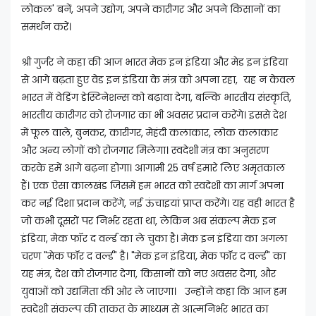
लोकल' बनें, अपने उद्योग, अपने कारीगर और अपने किसानों का
समर्थन करें।
श्री गुर्जर ने कहा की आज भारत मेक इन इंडिया और मेड इन इंडिया
से आगे बढ़ता हुए वेड इन इंडिया के मंत्र को अपना रहा, यह न केवल
भारत में वेडिंग डेस्टिनेशन्स को बढ़ावा देगा, बल्कि भारतीय संस्कृति,
भारतीय कारीगर को रोजगार का भी अवसर प्रदान करेंगे। इससे देश
में फूल वाले, बुनकर, कारीगर, मेहंदी कलाकार, लोक कलाकार
और अन्य लोगों को रोजगार मिलेगा। स्वदेशी मंत्र का अनुसरण
करके हमें आगे बढ़ना होगा। आगामी 25 वर्ष हमारे लिए अमृतकाल
हैं। एक ऐसा कालखंड जिसमें हम भारत को स्वदेशी का मार्ग अपना
कर नई दिशा प्रदान करेंगे, नई ऊंचाइयां प्राप्त करेंगे। यह वही भारत है
जो कभी दूसरों पर निर्भर रहता था, लेकिन अब संकल्प मेक इन
इंडिया, मेक फॉर द वर्ल्ड का ले चुका है। मेक इन इंडिया का अगला
चरण "मेक फॉर द वर्ल्ड" है। "मेक इन इंडिया, मेक फॉर द वर्ल्ड" का
यह मंत्र, देश को रोजगार देगा, किसानों को नए अवसर देगा, और
युवाओं को उद्यमिता की ओर ले जाएगा। उन्होंने कहा कि आज हम
स्वदेशी संकल्प की ताकत के माध्यम से आत्मनिर्भर भारत का