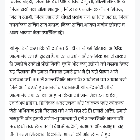
बिजेन्द्र नेहरा, जिला मिडिया प्रभारी विनोद गुप्ता, आत्मनिर्भर भारत
जिला संयोजक सीमा भारद्वाज, जिला सह संयोजक नीरज मित्तल,
गिर्राज त्यागी, जिला महामंत्री चौधरी प्रवीण गर्ग, शोभित अरोड़ा, जिला
कार्यालय सचिव राज मदान, जिला सचिव,भाजपा मनीष छोंकर व
अन्य भाजपा नेता उपस्थित रहे।
श्री गुर्जर ने कहा कि श्री दत्तोपंत ठेंगड़ी जी ने हमें सिखाया आर्थिक
आत्मनिर्भरता ही सुरक्षा है, भारतीय उद्योग और श्रमिक हमारी ताकत
हैं। उन्होंने स्वदेशी प्रौद्योगिकी, कृषि और लघु उद्योगों को बढ़ावा देकर
यह दिखाया कि हमारा विकास हमारे हाथ में है। यही प्रेरणा आगे
चलकर वर्ष 1991 में आत्मनिर्भर भारत के आंदोलन का आधार बनी
जिसे आगे बढ़ाते हुए माननीय प्रधानमंत्री श्री नरेंद्र मोदी जी ने
आत्मनिर्भर भारत का आह्वान किया था। आज मेक इन इंडिया,
स्टार्टअप इंडिया, डिजिटल अवसंरचना और "वोकल फॉर लोकल"
जैसे अभियान इसी विरासत को आगे बढ़ा रहे हैं। हमारी शक्ति, हमारी
संस्कृति और हमारी उद्योग-कुशलता ही हमें आत्मनिर्भर भारत की
ऊंचाइयों तक ले जाएगी। देश में स्वदेशी, स्वभाषा और स्वभूषा यह
तीनों स्तंभ मिलकर 'विकसित भारत' की ओर ले जाते हुए