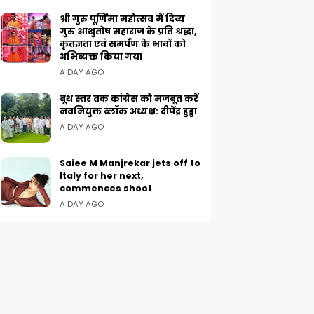
श्री गुरु पूर्णिमा महोत्सव में दिव्य
गुरु आशुतोष महाराज के प्रति श्रद्धा,
कृतज्ञता एवं समर्पण के भावों को
अभिव्यक्त किया गया
A DAY AGO
बूथ स्तर तक कांग्रेस को मजबूत करें
नवनियुक्त ब्लॉक अध्यक्ष: दीपेंद्र हुड्डा
A DAY AGO
Saiee M Manjrekar jets off to
Italy for her next,
commences shoot
A DAY AGO