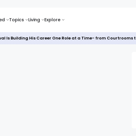
ked
Topics
Living
Explore
al Is Building His Career One Role at a Time- from Courtrooms