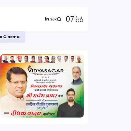
07
Aug
30k
2026
 to Cinema