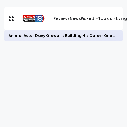
Reviews
News
Picked
Topics
Living
Animal Actor Davy Grewal Is Building His Career One Role at a Time- from Courtrooms to Cinema