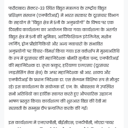
फरीदाबाद। सेक्टर-33 स्थित विद्युत मंत्रालय के राष्ट्रीय विद्युत
प्रशिक्षण संस्थान (एनपीटीआई) में भारत सरकार के दूरसंचार विभाग
के सहयोग से "विद्युत क्षेत्र में 5जी के अनुप्रयोगों" के विषय पर एक
दिवसीय कार्यशाला का आयोजन किया गया। कार्यशाला के अंतर्गत
विद्युत क्षेत्र में 5जी की भूमिका, आर्टिफिशियल इंटेलिजेंस, मशीन
लर्निंग, ड्रोन प्रौद्योगिकियों और अन्य नवाचारों के संभावित
अनुप्रयोगों पर विचार-विमर्श किया गया। इस वर्कशॉप में मुख्यअतिथि
के रूप में दूरसंचार की महानिदेशक श्रीमति सुनीता चन्द्र, एनपीटीआई
की महानिदेशक डा. तृप्ता ठाकुर, हरियाणा एलएसए (दूरसंचार
लाइसेंसिंग सेवा क्षेत्र) के अपर महानिदेशक श्री आर. शाक्य और
एनपीटीआई के प्रधान निदेशक डा. एस सेलवम विशिष्ठ रूप से मौजूद
रहे। इस कार्यशाला के संयोजक डॉ. एन. के. श्रीवास्तव ने उपस्थित
सभी अतिथियों का हार्दिक स्वागत करते हुए औपचारिक उद्घाटन
भाषण प्रस्तुत किया। कार्यशाला की शुरूआत विद्या की देवी मां
सरस्वती के सम्मुख दीप प्रज्वलित करके की गई।
इस कार्यशाला में एनएचपीसी, बीईसीएस, एनटीपीसी, नोएडा पावर