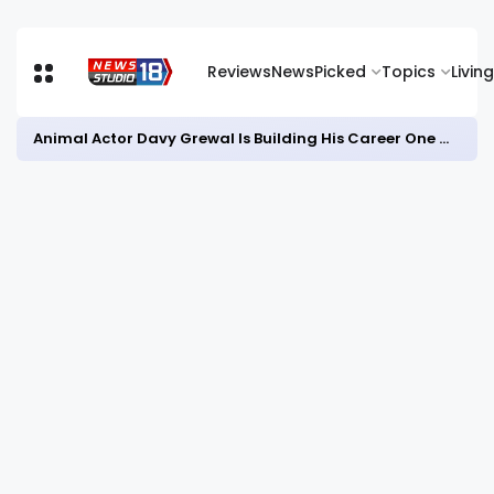
Reviews
News
Picked
Topics
Living
Animal Actor Davy Grewal Is Building His Career One Role at a Time- from Courtrooms to Cinema