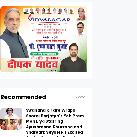
Recommended
View all
Swanand Kirkire Wraps
Sooraj Barjatya's Yeh Prem
Moh Liya Starring
Ayushmann Khurrana and
Sharvari; Says He's Excited