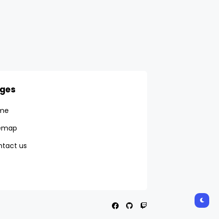
ges
me
temap
tact us