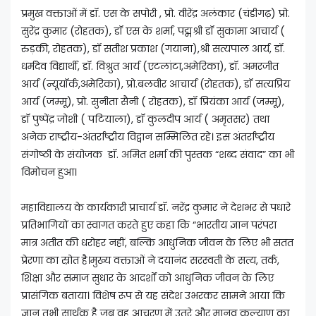
प्रमुख वक्ताओं में डॉ. एस के सपोरी , प्रो. वीरेंद्र अलंकार (चंडीगढ़) प्रो.
सुरेंद्र कुमार (रोहतक), डॉ एस के शर्मा, पद्मश्री डॉ सुकामा आचार्य (
रुड़की, रोहतक), डॉ सतीश प्रकाश (गयाना),श्री सत्यपाल आर्य, डॉ.
धर्मदेव विद्यार्थी, डॉ. विश्रुत आर्य (एटलांटा,अमेरिका), डॉ. अमरजीत
आर्य (न्यूयॉर्क,अमेरिका), प्रो.बलवीर आचार्य (रोहतक), डॉ सत्यप्रिय
आर्य (जम्मू), प्रो. सुनीता सैनी ( रोहतक), डॉ प्रियंका आर्य (जम्मू),
डॉ पुष्पेंद्र जोशी ( पटियाला), डॉ कुलदीप आर्य ( अमृतसर) तथा
अनेक राष्ट्रीय-अंतर्राष्ट्रीय विद्वान सम्मिलित रहे। इस अंतर्राष्ट्रीय
संगोष्ठी के संयोजक डॉ. अमित शर्मा की पुस्तक “शब्द संवाद” का भी
विमोचन हुआ।
महाविद्यालय के कार्यकारी प्राचार्य डॉ. नरेंद्र कुमार ने देशभर से पधारे
प्रतिभागियों का स्वागत करते हुए कहा कि “भारतीय ज्ञान परंपरा
मात्र अतीत की धरोहर नहीं, बल्कि आधुनिक जीवन के लिए भी सतत
प्रेरणा का स्रोत है।मुख्य वक्ताओं ने दयानंद सरस्वती के सत्य, तर्क,
शिक्षा और समाज सुधार के आदर्शों को आधुनिक जीवन के लिए
प्रासंगिक बताया। विशेष रूप से यह संदेश उभरकर सामने आया कि
ज्ञान तभी सार्थक है जब वह आचरण में उतरे और मानव कल्याण का