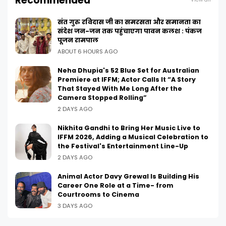
Recommended
संत गुरु रविदास जी का समरसता और समानता का
संदेश जन-जन तक पहुंचाएगा पावन कलश : पंकज
पूजन रामपाल
ABOUT 6 HOURS AGO
Neha Dhupia's 52 Blue Set for Australian
Premiere at IFFM; Actor Calls It “A Story
That Stayed With Me Long After the
Camera Stopped Rolling”
2 DAYS AGO
Nikhita Gandhi to Bring Her Music Live to
IFFM 2026, Adding a Musical Celebration to
the Festival's Entertainment Line-Up
2 DAYS AGO
Animal Actor Davy Grewal Is Building His
Career One Role at a Time- from
Courtrooms to Cinema
3 DAYS AGO