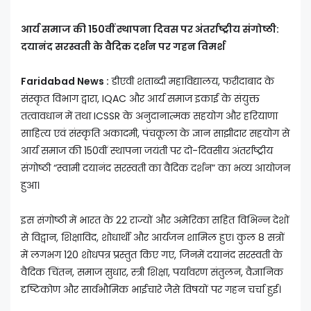
आर्य समाज की 150वीं स्थापना दिवस पर अंतर्राष्ट्रीय संगोष्ठी:
दयानंद सरस्वती के वैदिक दर्शन पर गहन विमर्श
Faridabad News :
डीएवी शताब्दी महाविद्यालय, फरीदाबाद के
संस्कृत विभाग द्वारा, IQAC और आर्य समाज इकाई के संयुक्त
तत्वावधान में तथा ICSSR के अनुदानात्मक सहयोग और हरियाणा
साहित्य एवं संस्कृति अकादमी, पंचकूला के ज्ञान साझीदार सहयोग से
आर्य समाज की 150वीं स्थापना जयंती पर दो-दिवसीय अंतर्राष्ट्रीय
संगोष्ठी “स्वामी दयानंद सरस्वती का वैदिक दर्शन” का भव्य आयोजन
हुआ।
इस संगोष्ठी में भारत के 22 राज्यों और अमेरिका सहित विभिन्न देशों
से विद्वान, शिक्षाविद, शोधार्थी और आर्यजन शामिल हुए। कुल 8 सत्रों
में लगभग 120 शोधपत्र प्रस्तुत किए गए, जिनमें दयानंद सरस्वती के
वैदिक चिंतन, समाज सुधार, स्त्री शिक्षा, पर्यावरण संतुलन, वैज्ञानिक
दृष्टिकोण और सार्वभौमिक भाईचारे जैसे विषयों पर गहन चर्चा हुई।