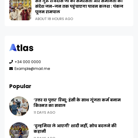
संत गुरु रविदास जी का समरसता और समानता का
संदेश जन-जन तक पहुंचाएगा पावन कलश : पंकज
पूजन रामपाल
ABOUT 18 HOURS AGO
+34 000 0000
Example@mail.me
Popular
‘उत्तर दा पुत्तर’ रिव्यू: हंसी के साथ गूंजता कर्म बनाम
किस्मत का सवाल
11 DAYS AGO
‘दुल्हनिया ले आएगी’ शादी नहीं, सोच बदलने की
कहानी