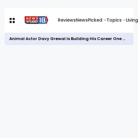
Reviews
News
Picked
Topics
Living
Animal Actor Davy Grewal Is Building His Career One Role at a Time- from Courtrooms to Cinema